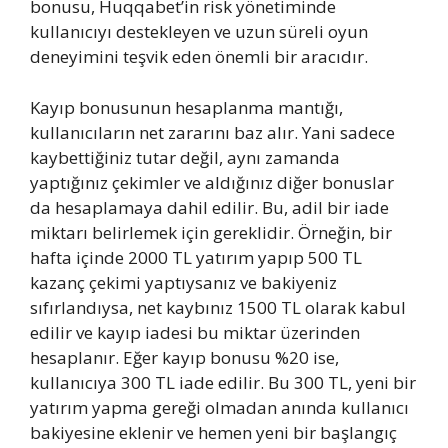
bonusu, Huqqabet’in risk yönetiminde
kullanıcıyı destekleyen ve uzun süreli oyun
deneyimini teşvik eden önemli bir aracıdır.
Kayıp bonusunun hesaplanma mantığı,
kullanıcıların net zararını baz alır. Yani sadece
kaybettiğiniz tutar değil, aynı zamanda
yaptığınız çekimler ve aldığınız diğer bonuslar
da hesaplamaya dahil edilir. Bu, adil bir iade
miktarı belirlemek için gereklidir. Örneğin, bir
hafta içinde 2000 TL yatırım yapıp 500 TL
kazanç çekimi yaptıysanız ve bakiyeniz
sıfırlandıysa, net kaybınız 1500 TL olarak kabul
edilir ve kayıp iadesi bu miktar üzerinden
hesaplanır. Eğer kayıp bonusu %20 ise,
kullanıcıya 300 TL iade edilir. Bu 300 TL, yeni bir
yatırım yapma gereği olmadan anında kullanıcı
bakiyesine eklenir ve hemen yeni bir başlangıç