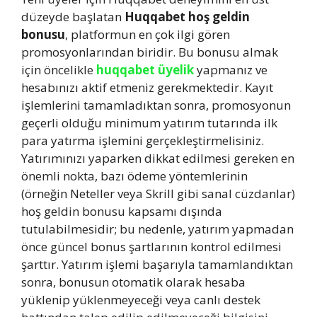
düzeyde başlatan
Huqqabet hoş geldin
bonusu
, platformun en çok ilgi gören
promosyonlarından biridir. Bu bonusu almak
için öncelikle
huqqabet üyelik
yapmanız ve
hesabınızı aktif etmeniz gerekmektedir. Kayıt
işlemlerini tamamladıktan sonra, promosyonun
geçerli olduğu minimum yatırım tutarında ilk
para yatırma işlemini gerçekleştirmelisiniz.
Yatırımınızı yaparken dikkat edilmesi gereken en
önemli nokta, bazı ödeme yöntemlerinin
(örneğin Neteller veya Skrill gibi sanal cüzdanlar)
hoş geldin bonusu kapsamı dışında
tutulabilmesidir; bu nedenle, yatırım yapmadan
önce güncel bonus şartlarının kontrol edilmesi
şarttır. Yatırım işlemi başarıyla tamamlandıktan
sonra, bonusun otomatik olarak hesaba
yüklenip yüklenmeyeceği veya canlı destek