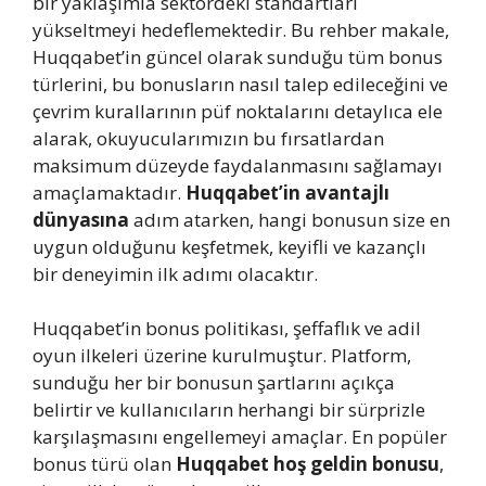
bir yaklaşımla sektördeki standartları
yükseltmeyi hedeflemektedir. Bu rehber makale,
Huqqabet’in güncel olarak sunduğu tüm bonus
türlerini, bu bonusların nasıl talep edileceğini ve
çevrim kurallarının püf noktalarını detaylıca ele
alarak, okuyucularımızın bu fırsatlardan
maksimum düzeyde faydalanmasını sağlamayı
amaçlamaktadır.
Huqqabet’in avantajlı
dünyasına
adım atarken, hangi bonusun size en
uygun olduğunu keşfetmek, keyifli ve kazançlı
bir deneyimin ilk adımı olacaktır.
Huqqabet’in bonus politikası, şeffaflık ve adil
oyun ilkeleri üzerine kurulmuştur. Platform,
sunduğu her bir bonusun şartlarını açıkça
belirtir ve kullanıcıların herhangi bir sürprizle
karşılaşmasını engellemeyi amaçlar. En popüler
bonus türü olan
Huqqabet hoş geldin bonusu
,