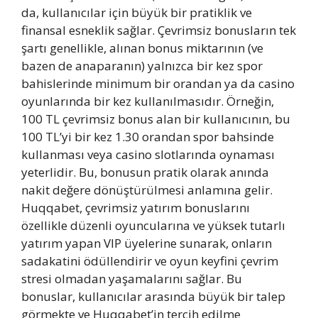
da, kullanıcılar için büyük bir pratiklik ve
finansal esneklik sağlar. Çevrimsiz bonusların tek
şartı genellikle, alınan bonus miktarının (ve
bazen de anaparanın) yalnızca bir kez spor
bahislerinde minimum bir orandan ya da casino
oyunlarında bir kez kullanılmasıdır. Örneğin,
100 TL çevrimsiz bonus alan bir kullanıcının, bu
100 TL’yi bir kez 1.30 orandan spor bahsinde
kullanması veya casino slotlarında oynaması
yeterlidir. Bu, bonusun pratik olarak anında
nakit değere dönüştürülmesi anlamına gelir.
Huqqabet, çevrimsiz yatırım bonuslarını
özellikle düzenli oyuncularına ve yüksek tutarlı
yatırım yapan VIP üyelerine sunarak, onların
sadakatini ödüllendirir ve oyun keyfini çevrim
stresi olmadan yaşamalarını sağlar. Bu
bonuslar, kullanıcılar arasında büyük bir talep
görmekte ve Huqqabet’in tercih edilme