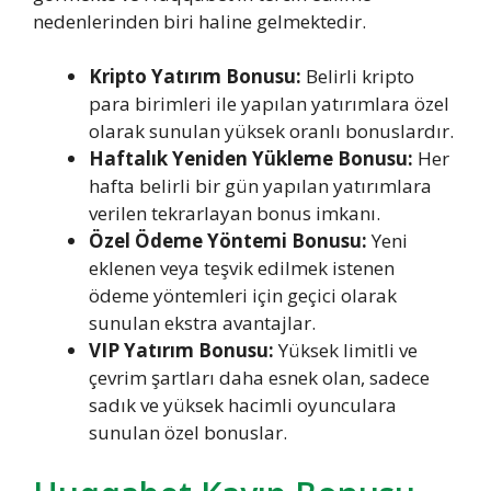
nedenlerinden biri haline gelmektedir.
Kripto Yatırım Bonusu:
Belirli kripto
para birimleri ile yapılan yatırımlara özel
olarak sunulan yüksek oranlı bonuslardır.
Haftalık Yeniden Yükleme Bonusu:
Her
hafta belirli bir gün yapılan yatırımlara
verilen tekrarlayan bonus imkanı.
Özel Ödeme Yöntemi Bonusu:
Yeni
eklenen veya teşvik edilmek istenen
ödeme yöntemleri için geçici olarak
sunulan ekstra avantajlar.
VIP Yatırım Bonusu:
Yüksek limitli ve
çevrim şartları daha esnek olan, sadece
sadık ve yüksek hacimli oyunculara
sunulan özel bonuslar.