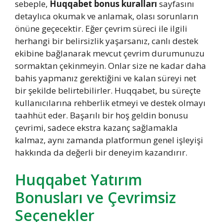
sebeple,
Huqqabet bonus kuralları
sayfasını
detaylıca okumak ve anlamak, olası sorunların
önüne geçecektir. Eğer çevrim süreci ile ilgili
herhangi bir belirsizlik yaşarsanız, canlı destek
ekibine bağlanarak mevcut çevrim durumunuzu
sormaktan çekinmeyin. Onlar size ne kadar daha
bahis yapmanız gerektiğini ve kalan süreyi net
bir şekilde belirtebilirler. Huqqabet, bu süreçte
kullanıcılarına rehberlik etmeyi ve destek olmayı
taahhüt eder. Başarılı bir hoş geldin bonusu
çevrimi, sadece ekstra kazanç sağlamakla
kalmaz, aynı zamanda platformun genel işleyişi
hakkında da değerli bir deneyim kazandırır.
Huqqabet Yatırım
Bonusları ve Çevrimsiz
Seçenekler