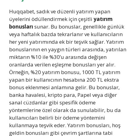
Huqqabet, sadık ve düzenli yatırım yapan
üyelerini ödüllendirmek için çeşitli
yatırım
bonusları
sunar. Bu bonuslar, genellikle günlük
veya haftalık bazda tekrarlanır ve kullanıcıların
her yeni yatırımında ek bir teşvik sağlar. Yatırım
bonuslarının en yaygın türleri arasında, yatırılan
miktarın %10 ile %30’u arasında değişen
oranlarda verilen eşleşme bonusları yer alır.
Örneğin, %20 yatırım bonusu, 1000 TL yatırım
yapan bir kullanıcının hesabına 200 TL ekstra
bonus eklenmesi anlamına gelir. Bu bonuslar,
banka havalesi, kripto para, Papel veya diğer
sanal cüzdanlar gibi spesifik ödeme
yöntemlerine özel olarak da sunulabilir, bu da
kullanıcıları belirli bir ödeme yöntemini
kullanmaya teşvik eder. Yatırım bonusları, hoş
geldin bonusları gibi çevrim şartlarına tabi