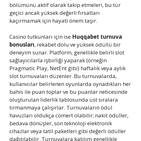
bölümünü aktif olarak takip etmeleri, bu tür
geçici ancak yüksek değerli fırsatları
kaçırmamak için hayati önem taşır.
Casino tutkunları için ise
Huqqabet turnuva
bonusları
, rekabet dolu ve yüksek ödüllü bir
deneyim sunar. Platform, genellikle belirli slot
sağlayıcılarla işbirliği yaparak (örneğin
Pragmatic Play, NetEnt gibi) haftalık veya aylık
slot turnuvaları düzenler. Bu turnuvalarda,
kullanıcılar belirlenen oyunlarda oynadıkları her
bahis ile puan toplar ve bu puanlar neticesinde
oluşturulan liderlik tablosunda üst sıralara
tırmanmaya çalışırlar. Turnuvaların ödül
havuzları oldukça cömert olabilir; nakit ödüller,
bedava dönüşler, son teknoloji elektronik
cihazlar veya tatil paketleri gibi değerli ödüller
dağıtılabilir. Turnuvalara katılım genellikle