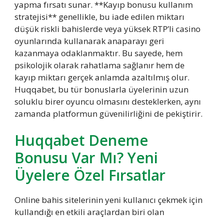
yapma fırsatı sunar. **Kayıp bonusu kullanım
stratejisi** genellikle, bu iade edilen miktarı
düşük riskli bahislerde veya yüksek RTP’li casino
oyunlarında kullanarak anaparayı geri
kazanmaya odaklanmaktır. Bu sayede, hem
psikolojik olarak rahatlama sağlanır hem de
kayıp miktarı gerçek anlamda azaltılmış olur.
Huqqabet, bu tür bonuslarla üyelerinin uzun
soluklu birer oyuncu olmasını desteklerken, aynı
zamanda platformun güvenilirliğini de pekiştirir.
Huqqabet Deneme
Bonusu Var Mı? Yeni
Üyelere Özel Fırsatlar
Online bahis sitelerinin yeni kullanıcı çekmek için
kullandığı en etkili araçlardan biri olan