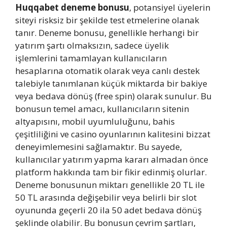
Huqqabet deneme bonusu
, potansiyel üyelerin
siteyi risksiz bir şekilde test etmelerine olanak
tanır. Deneme bonusu, genellikle herhangi bir
yatırım şartı olmaksızın, sadece üyelik
işlemlerini tamamlayan kullanıcıların
hesaplarına otomatik olarak veya canlı destek
talebiyle tanımlanan küçük miktarda bir bakiye
veya bedava dönüş (free spin) olarak sunulur. Bu
bonusun temel amacı, kullanıcıların sitenin
altyapısını, mobil uyumluluğunu, bahis
çeşitliliğini ve casino oyunlarının kalitesini bizzat
deneyimlemesini sağlamaktır. Bu sayede,
kullanıcılar yatırım yapma kararı almadan önce
platform hakkında tam bir fikir edinmiş olurlar.
Deneme bonusunun miktarı genellikle 20 TL ile
50 TL arasında değişebilir veya belirli bir slot
oyununda geçerli 20 ila 50 adet bedava dönüş
şeklinde olabilir. Bu bonusun çevrim şartları,