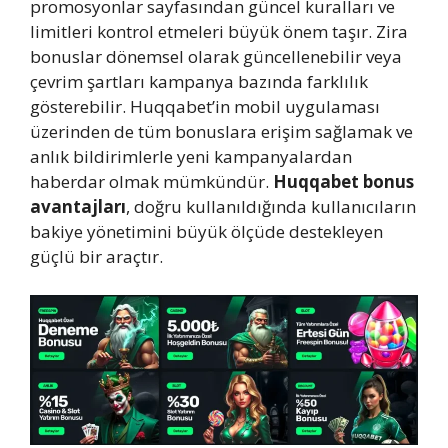
promosyonlar sayfasından güncel kuralları ve
limitleri kontrol etmeleri büyük önem taşır. Zira
bonuslar dönemsel olarak güncellenebilir veya
çevrim şartları kampanya bazında farklılık
gösterebilir. Huqqabet’in mobil uygulaması
üzerinden de tüm bonuslara erişim sağlamak ve
anlık bildirimlerle yeni kampanyalardan
haberdar olmak mümkündür.
Huqqabet bonus
avantajları
, doğru kullanıldığında kullanıcıların
bakiye yönetimini büyük ölçüde destekleyen
güçlü bir araçtır.