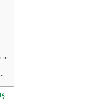
emleri
üm
ış