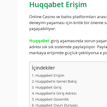
Huqqabet Erişim
Online Casino ve bahis platformları arası
deneyim yaşaması için kritik bir öneme sa
yaşayabiliyor.
Huqqabet
giriş aşamasında sorun yaşanm
adresi sık sık sistemde paylaşılıyor. Payl
markaya erişimde güçlük çekiliyorsa e pos
İçindekiler
Huqqabet Erişim
Huqqabet’e Genel Bakış
Huqqabet Giriş
Huqqabet’e Giriş Adresi
Huqqabet Güvenlik
Huqqabet Oyun Dünyası