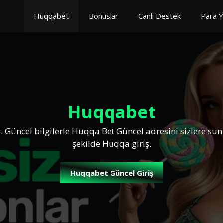
Huqqabet
Bonuslar
Canlı Destek
Para Y
Huqqabet
z. Güncel bilgilerle Huqqa Bet Güncel adresini sizlere su
şekilde Huqqa giriş.
Huqqabet Güncel Giriş