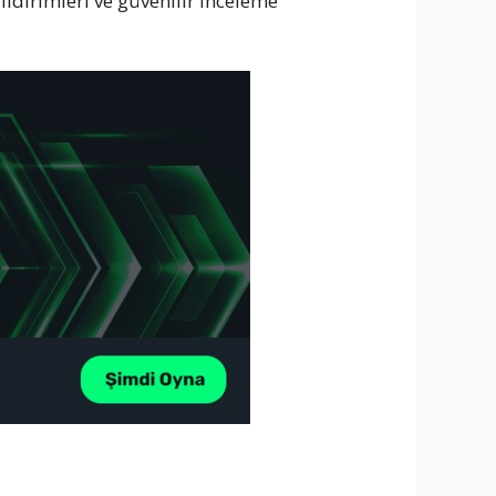
ldirimleri ve güvenilir inceleme