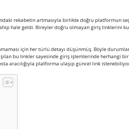
ndaki rekabetin artmasıyla birlikte doğru platformun seçim
hip hale geldi. Bireyler doğru olmayan giriş linklerini 
aması için her türlü detayı düşünmüş. Böyle durumlarla
aşılan bu linkler sayesinde giriş işlemlerinde herhangi bi
ta aracılığıyla platforma ulaşıp güncel link istenebiliyo