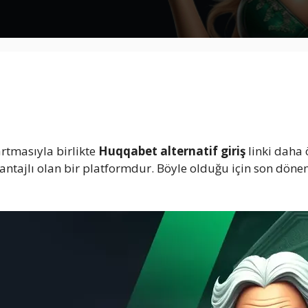
rtmasıyla birlikte
Huqqabet alternatif giriş
linki daha 
vantajlı olan bir platformdur. Böyle olduğu için son döne