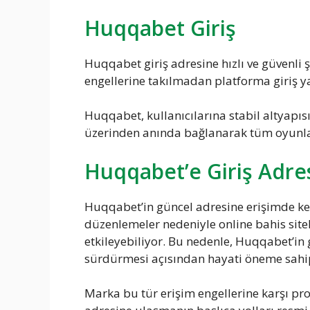
Huqqabet Giriş
Huqqabet giriş adresine hızlı ve güvenli ş
engellerine takılmadan platforma giriş ya
Huqqabet, kullanıcılarına stabil altyapısı
üzerinden anında bağlanarak tüm oyunlar
Huqqabet’e Giriş Adre
Huqqabet’in güncel adresine erişimde kes
düzenlemeler nedeniyle online bahis sit
etkileyebiliyor. Bu nedenle, Huqqabet’in 
sürdürmesi açısından hayati öneme sahip
Marka bu tür erişim engellerine karşı pro